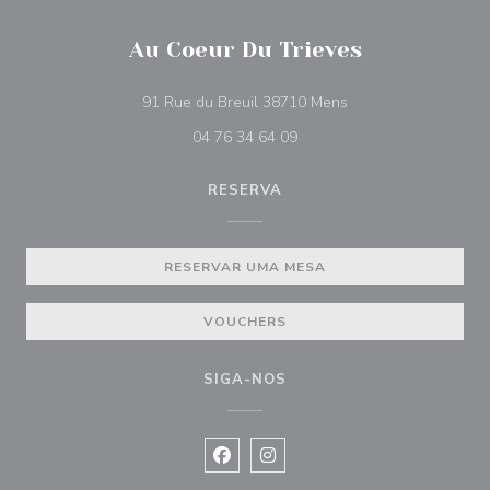
Au Coeur Du Trieves
((abre numa nova jan
91 Rue du Breuil 38710 Mens
04 76 34 64 09
RESERVA
RESERVAR UMA MESA
VOUCHERS
SIGA-NOS
Facebook ((abre numa nova janela))
Instagram ((abre numa nova ja