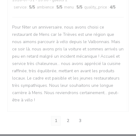
2026-07-31
- 20:00 - guests 2
service
:
5
/5
ambience
:
5
/5
menu
:
5
/5
quality_price
:
4
/5
Pour fêter un anniversaire, nous avons choisi ce
restaurant de Mens car le Trièves est une région que
nous aimons parcourir à vélo depuis le Valbonnais. Mais
ce soir là, nous avons pris la voiture et sommes arrivés un
peu en retard malgré un incident mécanique ! Accueil et
service très chaleureux... nous avons apprécié la cuisine
raffinée, très équilibrée, mettant en avant les produits
locaux. Le cadre est paisible et les jeunes restaurateurs
très sympathiques. Nous leur souhaitons une longue
carrière à Mens. Nous reviendrons certainement... peut-
être à vélo !
1
2
3