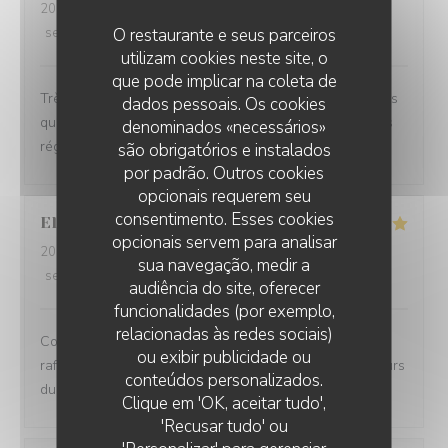
2026-08-05
- 20:00 - guests 2
service
:
5
/5
O restaurante e seus parceiros
ambience
:
5
/5
menu
:
5
/5
quality_price
:
5
/5
utilizam cookies neste site, o
que pode implicar na coleta de
Très bonne table à Mens, très bon accueil, nous sentons
dados pessoais. Os cookies
que le chef déborde d'idées et d'imagination, nous nous
denominados «necessários»
régalons à chaque fois!
são obrigatórios e instalados
por padrão. Outros cookies
opcionais requerem seu
consentimento. Esses cookies
Eliane
G
opcionais servem para analisar
2026-08-02
- 20:30 - guests 3
sua navegação, medir a
service
:
5
/5
ambience
:
4
/5
menu
:
5
/5
quality_price
:
5
/5
audiência do site, oferecer
funcionalidades (por exemplo,
relacionadas às redes sociais)
Comme toujours: un accueil chaleureux et une cuisine
ou exibir publicidade ou
raffinée et originale. Une belle mise en avant des saveurs
conteúdos personalizados.
du Trieves.
AU COEUR DU TRIEVES
Clique em 'OK, aceitar tudo',
'Recusar tudo' ou