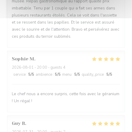
musée. Repas gastronomique au rapport qualité prix
imbattable. Tenu par 1 couple qui a fait ses armes dans
plusieurs restaurants étoilés. Cela se voit dans l'assiette
et se ressent dans les papilles. Et le service est assuré
avec le sourire et de l'attention. Bravo et persévérez avec
ces produits du terroir sublimés.
Sophie
M
2026-08-01
- 20:00 - guests 4
service
:
5
/5
ambience
:
5
/5
menu
:
5
/5
quality_price
:
5
/5
Le chef nous a encore surpris, cette fois avec le géranium
! Un régal !
Guy
B