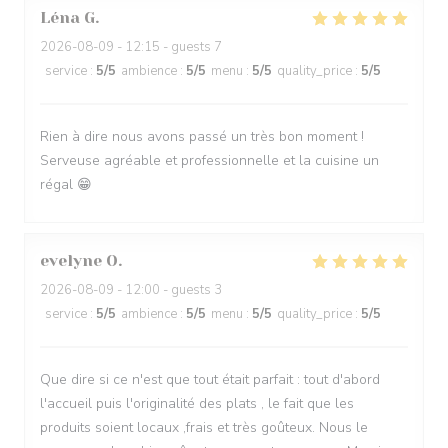
Léna
G
2026-08-09
- 12:15 - guests 7
service
:
5
/5
ambience
:
5
/5
menu
:
5
/5
quality_price
:
5
/5
Rien à dire nous avons passé un très bon moment !
Serveuse agréable et professionnelle et la cuisine un
régal 😁
evelyne
O
2026-08-09
- 12:00 - guests 3
service
:
5
/5
ambience
:
5
/5
menu
:
5
/5
quality_price
:
5
/5
Que dire si ce n'est que tout était parfait : tout d'abord
l'accueil puis l'originalité des plats , le fait que les
produits soient locaux ,frais et très goûteux. Nous le