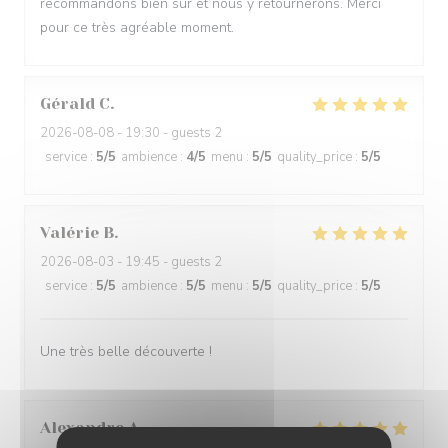
recommandons bien sûr et nous y retournerons. Merci
pour ce très agréable moment.
Gérald
C
2026-08-08
- 19:30 - guests 2
service
:
5
/5
ambience
:
4
/5
menu
:
5
/5
quality_price
:
5
/5
Valérie
B
2026-08-03
- 19:45 - guests 2
service
:
5
/5
ambience
:
5
/5
menu
:
5
/5
quality_price
:
5
/5
Une très belle découverte !
Alexandre
A