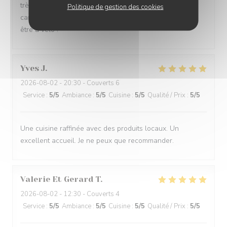
très sympathiques. Nous leur souhaitons une longue
Politique de gestion des cookies
carrière à Mens. Nous reviendrons certainement... peut-
être à vélo !
Yves
J
2026-08-02
- 20:30 - Couverts 6
Service
:
5
/5
Ambiance
:
5
/5
Cuisine
:
5
/5
Qualité / Prix
:
5
/5
Une cuisine raffinée avec des produits locaux. Un
excellent accueil. Je ne peux que recommander.
Valerie Et Gerard
T
2026-08-02
- 12:30 - Couverts 4
Service
:
5
/5
Ambiance
:
5
/5
Cuisine
:
5
/5
Qualité / Prix
:
5
/5