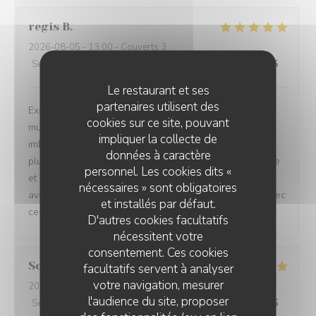
regis
B
2026-08-05
- 13:00 - Couverts 3
Service
:
5
/5
Ambiance
:
5
/5
Cuisine
:
5
/5
Qualité / Prix
:
5
/5
Le restaurant et ses
partenaires utilisent des
Excellente surprise en cherchant un restaurant près du
cookies sur ce site, pouvant
musée. Repas gastronomique au rapport qualité prix
impliquer la collecte de
imbattable. Tenu par 1 couple qui a fait ses armes dans
données à caractère
plusieurs restaurants étoilés. Cela se voit dans l'assiette
personnel. Les cookies dits «
et se ressent dans les papilles. Et le service est assuré
nécessaires » sont obligatoires
avec le sourire et de l'attention. Bravo et persévérez avec
et installés par défaut.
ces produits du terroir sublimés.
D'autres cookies facultatifs
nécessitent votre
consentement. Ces cookies
Sophie
M
facultatifs servent à analyser
votre navigation, mesurer
2026-08-01
- 20:00 - Couverts 4
l'audience du site, proposer
Service
:
5
/5
Ambiance
:
5
/5
Cuisine
:
5
/5
Qualité / Prix
:
5
/5