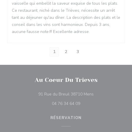
vaisselle qui embellit la saveur exquise de tous les plats.
Ce restaurant, niché dans le Trièves, nécessite un arrêt
tant au déjeuner qu'au dîner. La description des plats et le
conseil dans les vins sont harmonieux. Depuis 3 ans,
aucune fausse note.ff Excellente adresse.
1
2
3
Au Coeur Du Trieves
((ouvre une nouvelle
91 Rue du Breuil 38710 Mens
04 76 34 64 09
RÉSERVATION