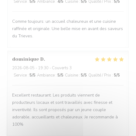
Service
:
5
/5
Ambiance
:
4
/5
Cuisine
:
5
/5
Qualité / Prix
:
5
/5
Comme toujours: un accueil chaleureux et une cuisine
raffinée et originale. Une belle mise en avant des saveurs
du Trieves.
dominique
D
2026-08-05
- 19:30 - Couverts 3
Service
:
5
/5
Ambiance
:
5
/5
Cuisine
:
5
/5
Qualité / Prix
:
5
/5
Excellent restaurant. Les produits viennent de
producteurs locaux et sont travaillés avec finesse et
inventivité. Ils sont proposés par un jeune couple
adorable, accueillants et chaleureux. Je recommande à
100%