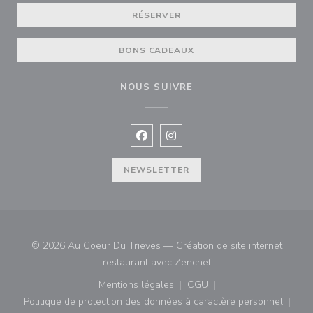
RÉSERVER
BONS CADEAUX
NOUS SUIVRE
Facebook ((ouvre une nouvelle fenê
Instagram ((ouvre une nouvell
NEWSLETTER
© 2026 Au Coeur Du Trieves — Création de site internet
((ouvre une nouvelle fe
restaurant avec
Zenchef
Mentions légales
CGU
((ouvre une nouvelle fenêtre))
((ouvre une nouvelle fenê
Politique de protection des données à caractère personnel
((ouvre une nouvelle fenêtre))