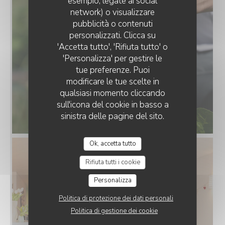
esempio, legate ai social
network) o visualizzare
AU COEUR DU TRIEVES
pubblicità o contenuti
personalizzati. Clicca su
'Accetta tutto', 'Rifiuta tutto' o
'Personalizza' per gestire le
tue preferenze. Puoi
modificare le tue scelte in
qualsiasi momento cliccando
sull'icona del cookie in basso a
sinistra delle pagine del sito.
DSC03745WEB.jpg
Ok, accetta tutto
Rifiuta tutti i cookie
Personalizza
Politica di protezione dei dati personali
Politica di gestione dei cookie