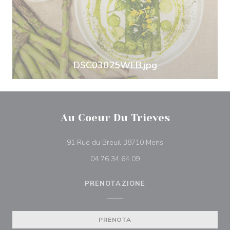
DSC03025WEB.jpg
Au Coeur Du Trieves
((apre una nuova fine
91 Rue du Breuil 38710 Mens
04 76 34 64 09
PRENOTAZIONE
PRENOTA