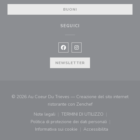
BUONI
SEGUICI
Facebook ((apre una nuova finestra)
Instagram ((apre una nuova fi
NEWSLETTER
© 2026 Au Coeur Du Trieves — Creazione del sito internet
((apre una nuova finestr
ristorante con
Zenchef
Note legali
TERMINI DI UTILIZZO
((apre una nuova finestra))
((apre una nuova finestra))
Politica di protezione dei dati personali
((apre una nuova finestra))
Informativa sui cookie
Accessibilita
((apre una nuova finestra))
((apre una nuova finest