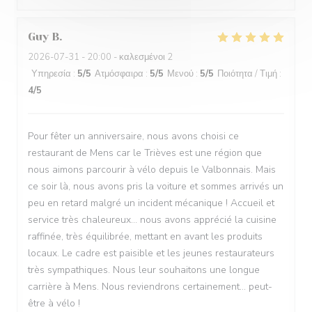
Guy
B
2026-07-31
- 20:00 - καλεσμένοι 2
Υπηρεσία
:
5
/5
Ατμόσφαιρα
:
5
/5
Μενού
:
5
/5
Ποιότητα / Τιμή
:
4
/5
Pour fêter un anniversaire, nous avons choisi ce
restaurant de Mens car le Trièves est une région que
nous aimons parcourir à vélo depuis le Valbonnais. Mais
ce soir là, nous avons pris la voiture et sommes arrivés un
peu en retard malgré un incident mécanique ! Accueil et
service très chaleureux... nous avons apprécié la cuisine
raffinée, très équilibrée, mettant en avant les produits
locaux. Le cadre est paisible et les jeunes restaurateurs
très sympathiques. Nous leur souhaitons une longue
carrière à Mens. Nous reviendrons certainement... peut-
être à vélo !