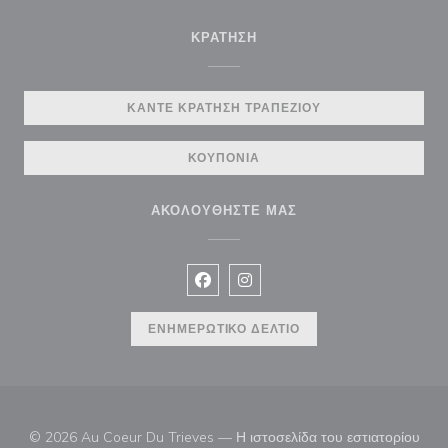
ΚΡΆΤΗΣΗ
ΚΆΝΤΕ ΚΡΆΤΗΣΗ ΤΡΑΠΕΖΙΟΎ
ΚΟΥΠΌΝΙΑ
ΑΚΟΛΟΥΘΉΣΤΕ ΜΑΣ
Facebook ((ανοίγει σε νέο παράθυρ
Instagram ((ανοίγει σε νέο π
ΕΝΗΜΕΡΩΤΙΚΌ ΔΕΛΤΊΟ
© 2026 Au Coeur Du Trieves — Η ιστοσελίδα του εστιατορίου