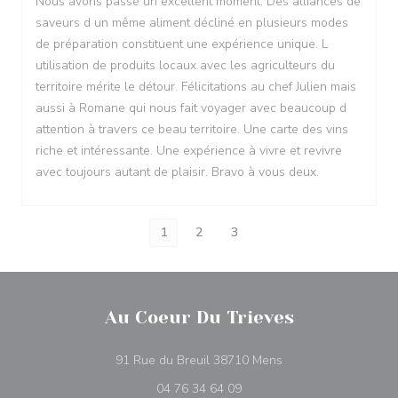
Nous avons passé un excellent moment. Des alliances de
saveurs d un même aliment décliné en plusieurs modes
de préparation constituent une expérience unique. L
utilisation de produits locaux avec les agriculteurs du
territoire mérite le détour. Félicitations au chef Julien mais
aussi à Romane qui nous fait voyager avec beaucoup d
attention à travers ce beau territoire. Une carte des vins
riche et intéressante. Une expérience à vivre et revivre
avec toujours autant de plaisir. Bravo à vous deux.
1
2
3
Au Coeur Du Trieves
((ανοίγει σε νέο παρ
91 Rue du Breuil 38710 Mens
04 76 34 64 09