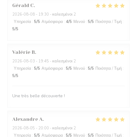
Gérald
C
2026-08-08
- 19:30 - καλεσμένοι 2
Υπηρεσία
:
5
/5
Ατμόσφαιρα
:
4
/5
Μενού
:
5
/5
Ποιότητα / Τιμή
:
5
/5
Valérie
B
2026-08-03
- 19:45 - καλεσμένοι 2
Υπηρεσία
:
5
/5
Ατμόσφαιρα
:
5
/5
Μενού
:
5
/5
Ποιότητα / Τιμή
:
5
/5
Une très belle découverte !
Alexandre
A
2026-08-05
- 20:00 - καλεσμένοι 2
Υπηρεσία
:
5
/5
Ατμόσφαιρα
:
5
/5
Μενού
:
5
/5
Ποιότητα / Τιμή
: