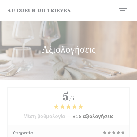
Πίνακας διαχείρισης "Μπισκότων" (Cookies)
AU COEUR DU TRIEVES
Αξιολογήσεις
5
/5
Μέση βαθμολογία —
318 αξιολογήσεις
Υπηρεσία