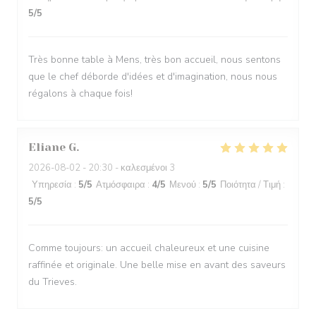
5
/5
Très bonne table à Mens, très bon accueil, nous sentons
que le chef déborde d'idées et d'imagination, nous nous
régalons à chaque fois!
Eliane
G
2026-08-02
- 20:30 - καλεσμένοι 3
Υπηρεσία
:
5
/5
Ατμόσφαιρα
:
4
/5
Μενού
:
5
/5
Ποιότητα / Τιμή
:
5
/5
Comme toujours: un accueil chaleureux et une cuisine
raffinée et originale. Une belle mise en avant des saveurs
du Trieves.