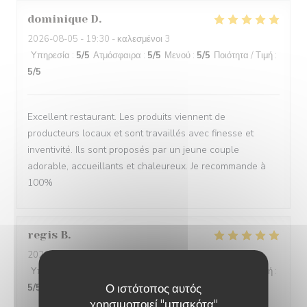
dominique
D
2026-08-05
- 19:30 - καλεσμένοι 3
Υπηρεσία
:
5
/5
Ατμόσφαιρα
:
5
/5
Μενού
:
5
/5
Ποιότητα / Τιμή
:
5
/5
Excellent restaurant. Les produits viennent de
producteurs locaux et sont travaillés avec finesse et
inventivité. Ils sont proposés par un jeune couple
adorable, accueillants et chaleureux. Je recommande à
100%
regis
B
2026-08-05
- 13:00 - καλεσμένοι 3
Υπηρεσία
:
5
/5
Ατμόσφαιρα
:
5
/5
Μενού
:
5
/5
Ποιότητα / Τιμή
:
Ο ιστότοπος αυτός
5
/5
χρησιμοποιεί "μπισκότα"