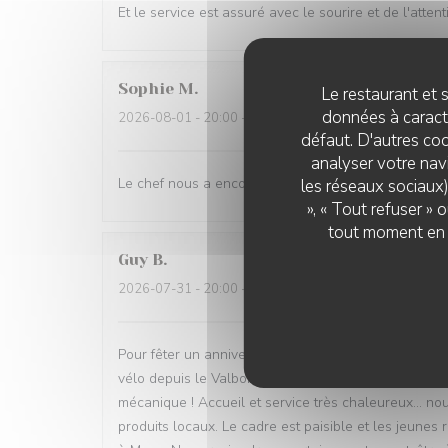
Et le service est assuré avec le sourire et de l'atte
Sophie
M
Le restaurant et s
données à caractè
2026-08-01
- 20:00 - Couverts 4
défaut. D'autres coo
analyser votre navi
Le chef nous a encore surpris, cette fois avec le gér
les réseaux sociaux)
», « Tout refuser »
tout moment en c
Guy
B
2026-07-31
- 20:00 - Couverts 2
Pour fêter un anniversaire, nous avons choisi ce re
vélo depuis le Valbonnais. Mais ce soir là, nous avo
mécanique ! Accueil et service très chaleureux... nou
produits locaux. Le cadre est paisible et les jeunes