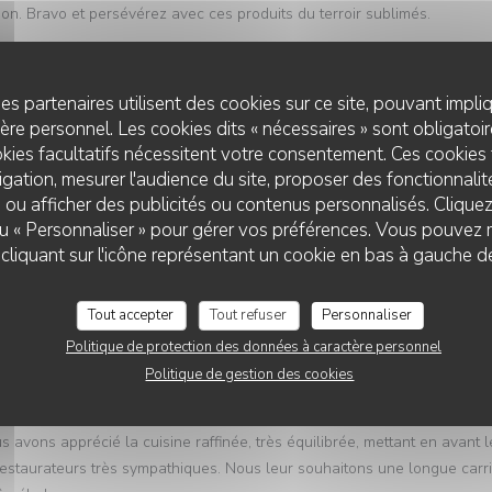
ntion. Bravo et persévérez avec ces produits du terroir sublimés.
es partenaires utilisent des cookies sur ce site, pouvant impli
re personnel. Les cookies dits « nécessaires » sont obligatoire
Service
:
5
/5
Ambiance
:
5
/5
Cuisine
:
5
/5
Qualité / Prix
kies facultatifs nécessitent votre consentement. Ces cookies 
gation, mesurer l'audience du site, proposer des fonctionnalité
anium ! Un régal !
 ou afficher des publicités ou contenus personnalisés. Clique
 ou « Personnaliser » pour gérer vos préférences. Vous pouvez 
AU COEUR DU TRIEVES
liquant sur l'icône représentant un cookie en bas à gauche d
Tout accepter
Tout refuser
Personnaliser
Service
:
5
/5
Ambiance
:
5
/5
Cuisine
:
5
/5
Qualité / Prix
Politique de protection des données à caractère personnel
Politique de gestion des cookies
staurant de Mens car le Trièves est une région que nous aimons parcour
ns pris la voiture et sommes arrivés un peu en retard malgré un inciden
s avons apprécié la cuisine raffinée, très équilibrée, mettant en avant l
 restaurateurs très sympathiques. Nous leur souhaitons une longue carr