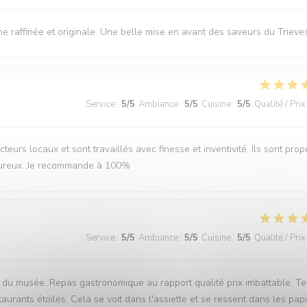
e raffinée et originale. Une belle mise en avant des saveurs du Trieves
Service
:
5
/5
Ambiance
:
5
/5
Cuisine
:
5
/5
Qualité / Prix
teurs locaux et sont travaillés avec finesse et inventivité. Ils sont pro
leureux. Je recommande à 100%
Service
:
5
/5
Ambiance
:
5
/5
Cuisine
:
5
/5
Qualité / Prix
s du musée. Repas gastronomique au rapport qualité prix imbattable. T
aurants étoilés. Cela se voit dans l'assiette et se ressent dans les papi