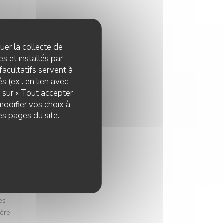
quer la collecte de
s et installés par
:
5
/5
facultatifs servent à
s (ex : en lien avec
z sur « Tout accepter
modifier vos choix à
es pages du site.
:
4
/5
ir à
t
es
ière