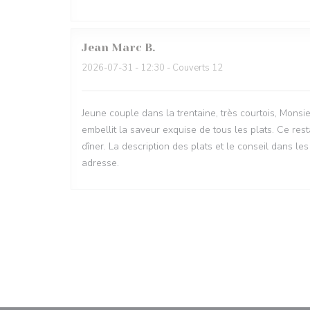
Jean Marc
B
2026-07-31
- 12:30 - Couverts 12
Jeune couple dans la trentaine, très courtois, Monsi
embellit la saveur exquise de tous les plats. Ce res
dîner. La description des plats et le conseil dans l
adresse.