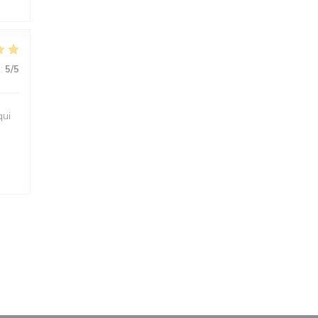
:
5
/5
qui
u