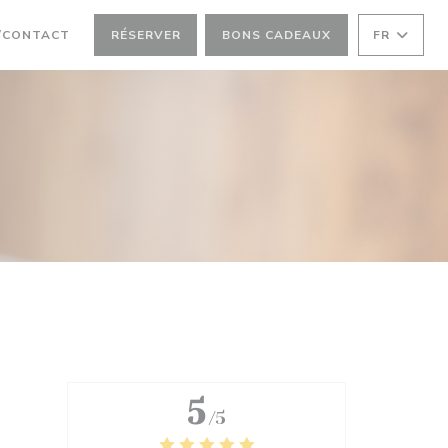
NE NOUVELLE FENÊTRE))
/CONTACT
RÉSERVER
BONS CADEAUX
FR
5
/5