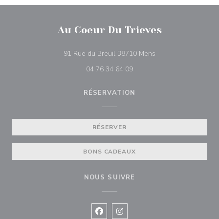
Au Coeur Du Trieves
((ouvre une nouvelle
91 Rue du Breuil 38710 Mens
04 76 34 64 09
RÉSERVATION
RÉSERVER
BONS CADEAUX
NOUS SUIVRE
Facebook ((ouvre une nouvelle fenê
Instagram ((ouvre une nouvell