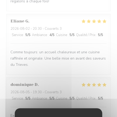
régalons à chaque fois!
Eliane
G
2026-08-02
- 20:30 - Couverts 3
Service
:
5
/5
Ambiance
:
4
/5
Cuisine
:
5
/5
Qualité / Prix
:
5
/5
Comme toujours: un accueil chaleureux et une cuisine
raffinée et originale. Une belle mise en avant des saveurs
du Trieves.
dominique
D
2026-08-05
- 19:30 - Couverts 3
Service
:
5
/5
Ambiance
:
5
/5
Cuisine
:
5
/5
Qualité / Prix
:
5
/5
Excellent restaurant. Les produits viennent de