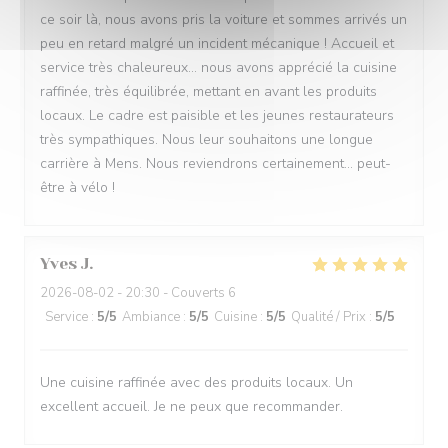
ce soir là, nous avons pris la voiture et sommes arrivés un
peu en retard malgré un incident mécanique ! Accueil et
service très chaleureux... nous avons apprécié la cuisine
raffinée, très équilibrée, mettant en avant les produits
locaux. Le cadre est paisible et les jeunes restaurateurs
très sympathiques. Nous leur souhaitons une longue
carrière à Mens. Nous reviendrons certainement... peut-
être à vélo !
Yves
J
2026-08-02
- 20:30 - Couverts 6
Service
:
5
/5
Ambiance
:
5
/5
Cuisine
:
5
/5
Qualité / Prix
:
5
/5
Une cuisine raffinée avec des produits locaux. Un
excellent accueil. Je ne peux que recommander.