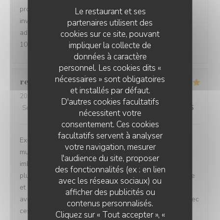
producteurs locaux et sont travaillés avec finesse et
Le restaurant et ses
inventivité. Ils sont proposés par un jeune couple
partenaires utilisent des
adorable, accueillants et chaleureux. Je recommande à
cookies sur ce site, pouvant
impliquer la collecte de
100%
données à caractère
personnel. Les cookies dits «
nécessaires » sont obligatoires
regis
B
et installés par défaut.
2026-08-05
- 13:00 - Couverts 3
D'autres cookies facultatifs
Service
:
5
/5
Ambiance
:
5
/5
Cuisine
:
5
/5
Qualité / Prix
:
5
/5
nécessitent votre
consentement. Ces cookies
facultatifs servent à analyser
Excellente surprise en cherchant un restaurant près du
votre navigation, mesurer
musée. Repas gastronomique au rapport qualité prix
l'audience du site, proposer
imbattable. Tenu par 1 couple qui a fait ses armes dans
des fonctionnalités (ex : en lien
plusieurs restaurants étoilés. Cela se voit dans l'assiette
avec les réseaux sociaux) ou
et se ressent dans les papilles. Et le service est assuré
afficher des publicités ou
avec le sourire et de l'attention. Bravo et persévérez avec
AU COEUR DU TRIEVES
contenus personnalisés.
ces produits du terroir sublimés.
Cliquez sur « Tout accepter », «